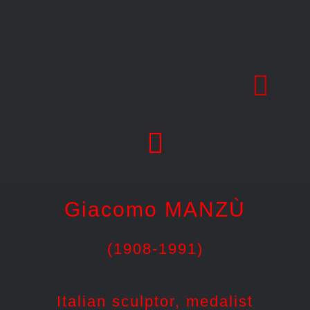
Skip
to
content
Giacomo MANZÙ
(1908-1991)
Italian sculptor, medalist