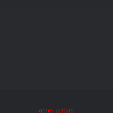
1982 –
1967 –
1977 –
Emy
Grande
Grand
sulla
Striptease
Lovers
sedia
1967 –
1977 –
1982 –
Grande
Grand
Emy
Striptease
Lovers
sulla
sedia
other artists