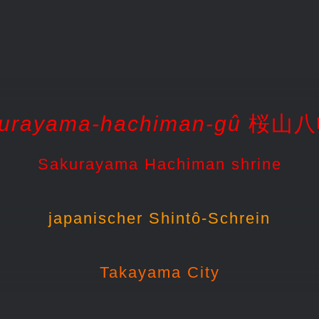
urayama-hachiman-gû
桜山八
Sakurayama Hachiman shrine
japanischer Shintô-Schrein
Takayama City