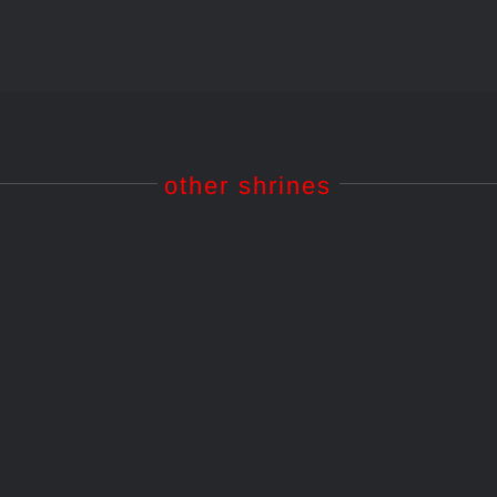
other shrines
Atsuta-jingû