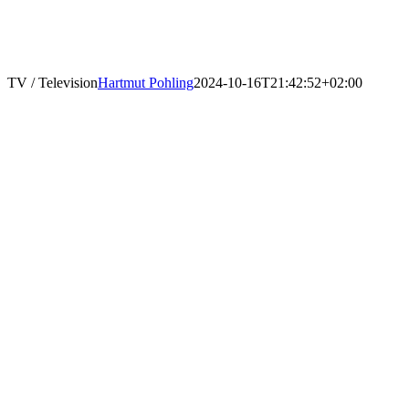
Skip
to
content
TV / Television
Hartmut Pohling
2024-10-16T21:42:52+02:00