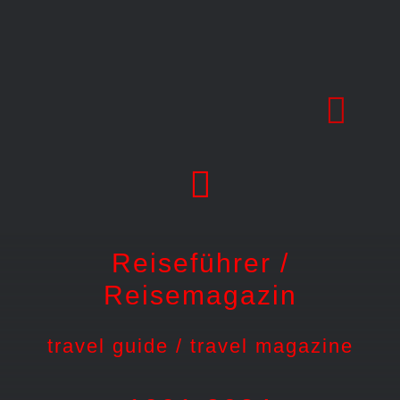
Skip
to
content
Reiseführer /
Reisemagazin
travel guide / travel magazine