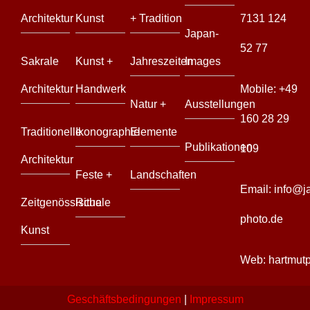
Architektur
Kunst
+ Tradition
7131 124
Japan-
52 77
Sakrale
Kunst +
Jahreszeiten
Images
Architektur
Handwerk
Mobile:
+49
Natur +
Ausstellungen
160 28 29
Traditionelle
Ikonographie
Elemente
Publikationen
109
Architektur
Feste +
Landschaften
Email:
info@j
Zeitgenössische
Rituale
photo.de
Kunst
Web:
hartmut
Geschäftsbedingungen
|
Impressum