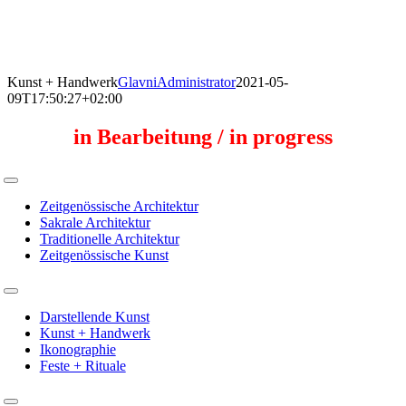
Skip
to
content
Kunst + Handwerk
GlavniAdministrator
2021-05-
09T17:50:27+02:00
in Bearbeitung / in progress
Toggle
Navigation
Zeitgenössische Architektur
Sakrale Architektur
Traditionelle Architektur
Zeitgenössische Kunst
Toggle
Navigation
Darstellende Kunst
Kunst + Handwerk
Ikonographie
Feste + Rituale