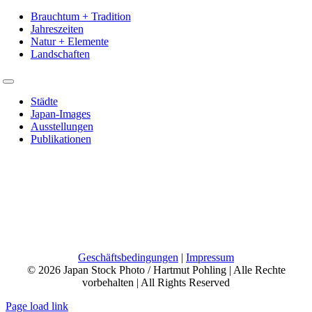
Toggle
Navigation
Brauchtum + Tradition
Jahreszeiten
Natur + Elemente
Landschaften
Toggle
Navigation
Städte
Japan-Images
Ausstellungen
Publikationen
Phone:
+49 7131 124 52 77
Mobile:
+49 160 28 29 109
Email:
info@japan-photo.de
Web:
hartmutpohling.com
Geschäftsbedingungen
|
Impressum
© 2026 Japan Stock Photo / Hartmut Pohling | Alle Rechte
vorbehalten | All Rights Reserved
Page load link